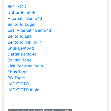
BENTO4D
Daftar Bento4d
Alternatif Bento4d
Bento4d Login
Link Alternatif Bento4d
Bento4d Link
Bento4d link login
Situs Bento4d
Daftar Bento4d
Bandar Togel
Link Bento4d login
Situs Togel
BO Togel
JACKTOTO
JACKTOTO login
Tags :