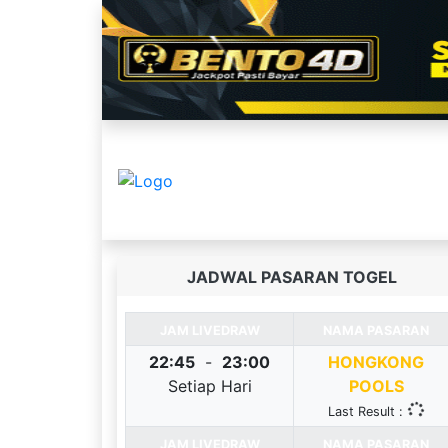
JADWAL PASARAN TOGEL
JAM LIVEDRAW
NAMA PASARAN
22:45
-
23:00
HONGKONG
Setiap Hari
POOLS
Last Result :
JAM LIVEDRAW
NAMA PASARAN