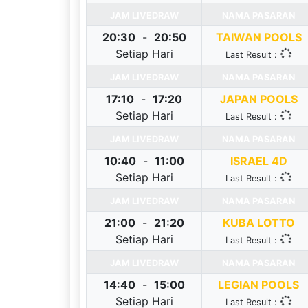
JAM LIVEDRAW
NAMA PASARAN
20:30
-
20:50
TAIWAN POOLS
Setiap Hari
Last Result :
JAM LIVEDRAW
NAMA PASARAN
17:10
-
17:20
JAPAN POOLS
Setiap Hari
Last Result :
JAM LIVEDRAW
NAMA PASARAN
10:40
-
11:00
ISRAEL 4D
Setiap Hari
Last Result :
JAM LIVEDRAW
NAMA PASARAN
21:00
-
21:20
KUBA LOTTO
Setiap Hari
Last Result :
JAM LIVEDRAW
NAMA PASARAN
14:40
-
15:00
LEGIAN POOLS
Setiap Hari
Last Result :