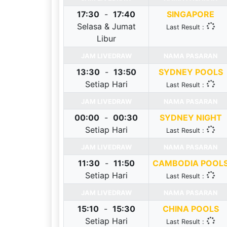
17:30
-
17:40
SINGAPORE
Selasa & Jumat
Last Result :
Libur
JAM LIVEDRAW
NAMA PASARAN
13:30
-
13:50
SYDNEY POOLS
Setiap Hari
Last Result :
JAM LIVEDRAW
NAMA PASARAN
00:00
-
00:30
SYDNEY NIGHT
Setiap Hari
Last Result :
JAM LIVEDRAW
NAMA PASARAN
11:30
-
11:50
CAMBODIA POOL
Setiap Hari
Last Result :
JAM LIVEDRAW
NAMA PASARAN
15:10
-
15:30
CHINA POOLS
Setiap Hari
Last Result :