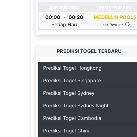
JAM LIVEDRAW
NAMA PASARAN
00:00
-
00:20
MEDELLIN POOLS
Setiap Hari
Last Result :
PREDIKSI TOGEL TERBARU
Prediksi Togel Hongkong
Prediksi Togel Singapore
Prediksi Togel Sydney
Prediksi Togel Sydney Night
Prediksi Togel Cambodia
Prediksi Togel China