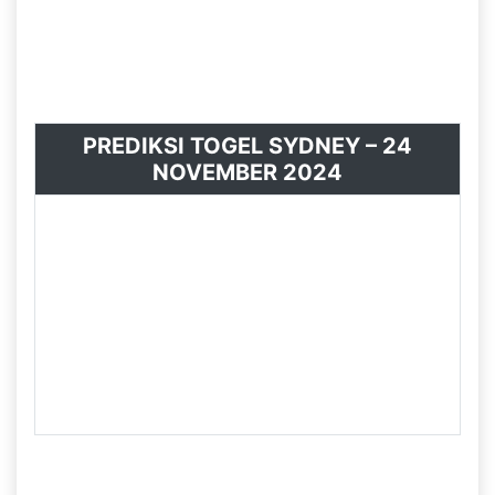
pada dikala main. Jadi kamu yang mau langsung
saja kamu mengakses dengan gampang yang
membagikan profit pada kamu yang berupaya
nasib dalam main togel online jitu.
PREDIKSI TOGEL SYDNEY – 24
NOVEMBER 2024
ANGKA MAIN
:
12798
CB
:
7 & 9
TOP 2D
:
12*87*92*82*78
98*81*99*27*97
TOP 3D
:
921*821*987*127*278
TOP 4D
:
1279*8217*9872*2789
SHIO
:
HARIMAU & KERBAU
Data Prediksi Togel SDY