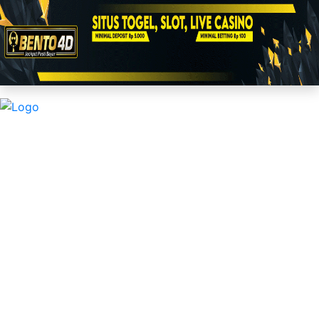
DAFTAR
LOGIN
Prediksi Hari Ini
Prediksi Lainnya
Data Result
Paito Warna