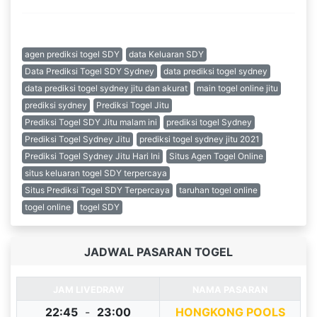
Tags :
agen prediksi togel SDY
data Keluaran SDY
Data Prediksi Togel SDY Sydney
data prediksi togel sydney
data prediksi togel sydney jitu dan akurat
main togel online jitu
prediksi sydney
Prediksi Togel Jitu
Prediksi Togel SDY Jitu malam ini
prediksi togel Sydney
Prediksi Togel Sydney Jitu
prediksi togel sydney jitu 2021
Prediksi Togel Sydney Jitu Hari Ini
Situs Agen Togel Online
situs keluaran togel SDY terpercaya
Situs Prediksi Togel SDY Terpercaya
taruhan togel online
togel online
togel SDY
JADWAL PASARAN TOGEL
JAM LIVEDRAW
NAMA PASARAN
22:45
-
23:00
HONGKONG POOLS