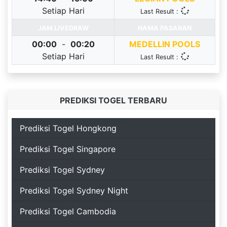
Setiap Hari
Last Result :
JAM LIVEDRAW
NAMA PASARAN
00:00
-
00:20
MEDELLIN POOLS
Setiap Hari
Last Result :
PREDIKSI TOGEL TERBARU
Prediksi Togel Hongkong
Prediksi Togel Singapore
Prediksi Togel Sydney
Prediksi Togel Sydney Night
Prediksi Togel Cambodia