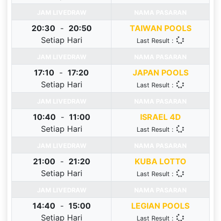
JAM LIVEDRAW
NAMA PASARAN
20:30
-
20:50
TAIWAN POOLS
Setiap Hari
Last Result :
JAM LIVEDRAW
NAMA PASARAN
17:10
-
17:20
JAPAN POOLS
Setiap Hari
Last Result :
JAM LIVEDRAW
NAMA PASARAN
10:40
-
11:00
ISRAEL 4D
Setiap Hari
Last Result :
JAM LIVEDRAW
NAMA PASARAN
21:00
-
21:20
KUBA LOTTO
Setiap Hari
Last Result :
JAM LIVEDRAW
NAMA PASARAN
14:40
-
15:00
LEGIAN POOLS
Setiap Hari
Last Result :