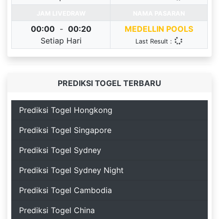
JAM LIVEDRAW
NAMA PASARAN
00:00
-
00:20
MEDELLIN POOLS
Setiap Hari
Last Result :
PREDIKSI TOGEL TERBARU
Prediksi Togel Hongkong
Prediksi Togel Singapore
Prediksi Togel Sydney
Prediksi Togel Sydney Night
Prediksi Togel Cambodia
Prediksi Togel China