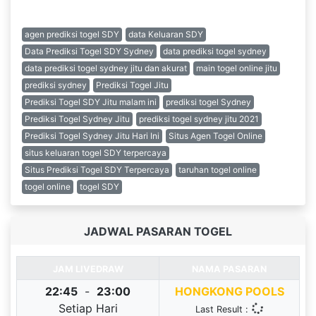
Tags :
agen prediksi togel SDY
data Keluaran SDY
Data Prediksi Togel SDY Sydney
data prediksi togel sydney
data prediksi togel sydney jitu dan akurat
main togel online jitu
prediksi sydney
Prediksi Togel Jitu
Prediksi Togel SDY Jitu malam ini
prediksi togel Sydney
Prediksi Togel Sydney Jitu
prediksi togel sydney jitu 2021
Prediksi Togel Sydney Jitu Hari Ini
Situs Agen Togel Online
situs keluaran togel SDY terpercaya
Situs Prediksi Togel SDY Terpercaya
taruhan togel online
togel online
togel SDY
JADWAL PASARAN TOGEL
JAM LIVEDRAW
NAMA PASARAN
22:45
-
23:00
HONGKONG POOLS
Setiap Hari
Last Result :