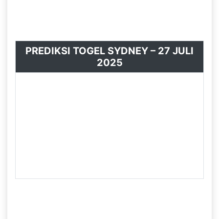
saja kamu mengakses dengan gampang yang
membagikan profit pada kamu yang berupaya
nasib dalam main togel online jitu.
PREDIKSI TOGEL SYDNEY – 27 JULI
2025
ANGKA MAIN
:
13897
CB
:
8 & 3
TOP 2D
:
71*87*73*38*97
99*13*78*98*93
TOP 3D
:
138*387*931*978*731
TOP 4D
:
1389*3879*7318*9783
SHIO
:
KELINCI & ULAR
Data Prediksi Togel SDY
Sydney Terbaik