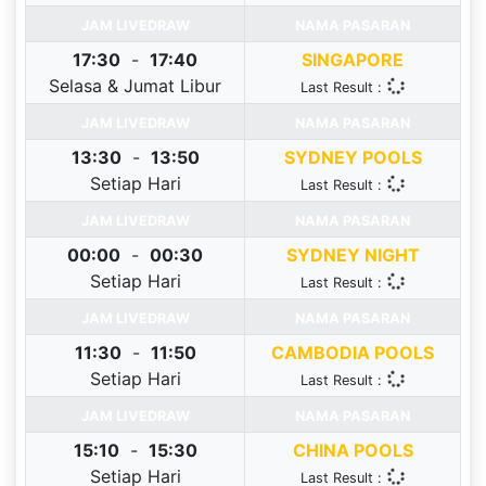
JAM LIVEDRAW
NAMA PASARAN
17:30
-
17:40
SINGAPORE
Selasa & Jumat Libur
Last Result :
JAM LIVEDRAW
NAMA PASARAN
13:30
-
13:50
SYDNEY POOLS
Setiap Hari
Last Result :
JAM LIVEDRAW
NAMA PASARAN
00:00
-
00:30
SYDNEY NIGHT
Setiap Hari
Last Result :
JAM LIVEDRAW
NAMA PASARAN
11:30
-
11:50
CAMBODIA POOLS
Setiap Hari
Last Result :
JAM LIVEDRAW
NAMA PASARAN
15:10
-
15:30
CHINA POOLS
Setiap Hari
Last Result :