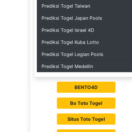
Prediksi Togel Taiwan
Prediksi Togel Japan Pools
Prediksi Togel Israel 4D
Prediksi Togel Kuba Lotto
Prediksi Togel Legian Pools
Prediksi Togel Medellin
BENTO4D
Bo Toto Togel
Situs Toto Togel