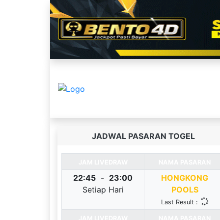
JADWAL PASARAN TOGEL
JAM LIVEDRAW
NAMA PASARAN
22:45
-
23:00
HONGKONG
Setiap Hari
POOLS
Last Result :
JAM LIVEDRAW
NAMA PASARAN