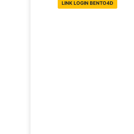
LINK LOGIN BENTO4D