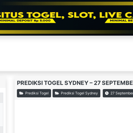
Prediksi Hari Ini
Prediksi Lainnya
Data R
PREDIKSI TOGEL SYDNEY – 27 SEPTEMBE
Prediksi Togel
Prediksi Togel Sydney
27 September
Prediksi Toge
Septembe