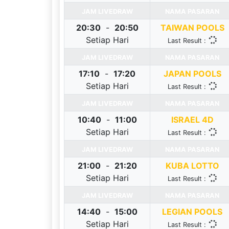
JAM LIVEDRAW
NAMA PASARAN
20:30
-
20:50
TAIWAN POOLS
Setiap Hari
Last Result :
JAM LIVEDRAW
NAMA PASARAN
17:10
-
17:20
JAPAN POOLS
Setiap Hari
Last Result :
JAM LIVEDRAW
NAMA PASARAN
10:40
-
11:00
ISRAEL 4D
Setiap Hari
Last Result :
JAM LIVEDRAW
NAMA PASARAN
21:00
-
21:20
KUBA LOTTO
Setiap Hari
Last Result :
JAM LIVEDRAW
NAMA PASARAN
14:40
-
15:00
LEGIAN POOLS
Setiap Hari
Last Result :