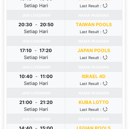
Setiap Hari
Last Result :
JAM LIVEDRAW
NAMA PASARAN
20:30
-
20:50
TAIWAN POOLS
Setiap Hari
Last Result :
JAM LIVEDRAW
NAMA PASARAN
17:10
-
17:20
JAPAN POOLS
Setiap Hari
Last Result :
JAM LIVEDRAW
NAMA PASARAN
10:40
-
11:00
ISRAEL 4D
Setiap Hari
Last Result :
JAM LIVEDRAW
NAMA PASARAN
21:00
-
21:20
KUBA LOTTO
Setiap Hari
Last Result :
JAM LIVEDRAW
NAMA PASARAN
14:40
-
15:00
LEGIAN POOLS