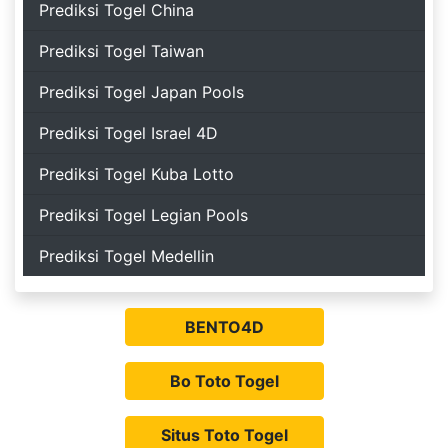
Prediksi Togel China
Prediksi Togel Taiwan
Prediksi Togel Japan Pools
Prediksi Togel Israel 4D
Prediksi Togel Kuba Lotto
Prediksi Togel Legian Pools
Prediksi Togel Medellin
BENTO4D
Bo Toto Togel
Situs Toto Togel