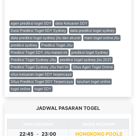
Tags :
agen prediksi togel SDY
data Keluaran SDY
Data Prediksi Togel SDY Sydney
data prediksi togel sydney
data prediksi togel sydney jitu dan akurat
main togel online jitu
prediksi sydney
Prediksi Togel Jitu
Prediksi Togel SDY Jitu malam ini
prediksi togel Sydney
Prediksi Togel Sydney Jitu
prediksi togel sydney jitu 2021
Prediksi Togel Sydney Jitu Hari Ini
Situs Agen Togel Online
situs keluaran togel SDY terpercaya
Situs Prediksi Togel SDY Terpercaya
taruhan togel online
togel online
togel SDY
JADWAL PASARAN TOGEL
JAM LIVEDRAW
NAMA PASARAN
22:45
-
23:00
HONGKONG POOLS