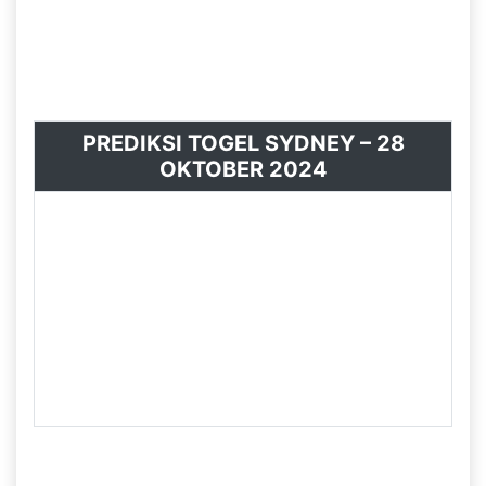
pada dikala main. Jadi kamu yang mau langsung
saja kamu mengakses dengan gampang yang
membagikan profit pada kamu yang berupaya
nasib dalam main togel online jitu.
PREDIKSI TOGEL SYDNEY – 28
OKTOBER 2024
ANGKA MAIN
:
12936
CB
:
9 & 2
TOP 2D
:
62*69*61*96*32
29*36*12*39*33
TOP 3D
:
296*369*129*621*321
TOP 4D
:
1293*3692*6219*2963
SHIO
:
TIKUS & ULAR
Data Prediksi Togel SDY