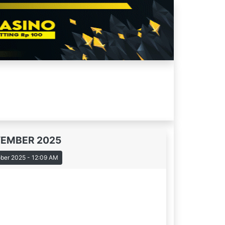
DAFTAR
LOGIN
esult
Paito Warna
Live Draw
Blog
VEMBER 2025
ber 2025 - 12:09 AM
ydney Night
01
r 2025