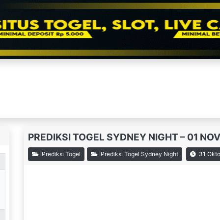
Prediksi Hari Ini
Prediksi Lainnya
Data R
PREDIKSI TOGEL SYDNEY NIGHT – 01 NO
Prediksi Togel
Prediksi Togel Sydney Night
31 Okto
Prediksi Togel S
Novembe