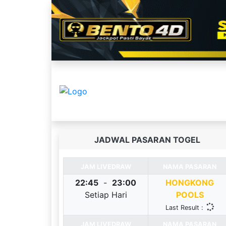
JADWAL PASARAN TOGEL
JAM LIVEDRAW
NAMA PASARAN
22:45
-
23:00
HONGKONG
Setiap Hari
POOLS
Last Result :
JAM LIVEDRAW
NAMA PASARAN