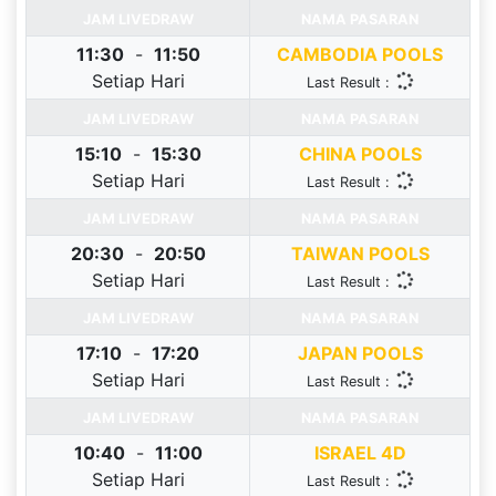
JAM LIVEDRAW
NAMA PASARAN
11:30
-
11:50
CAMBODIA POOLS
Setiap Hari
Last Result :
JAM LIVEDRAW
NAMA PASARAN
15:10
-
15:30
CHINA POOLS
Setiap Hari
Last Result :
JAM LIVEDRAW
NAMA PASARAN
20:30
-
20:50
TAIWAN POOLS
Setiap Hari
Last Result :
JAM LIVEDRAW
NAMA PASARAN
17:10
-
17:20
JAPAN POOLS
Setiap Hari
Last Result :
JAM LIVEDRAW
NAMA PASARAN
10:40
-
11:00
ISRAEL 4D
Setiap Hari
Last Result :