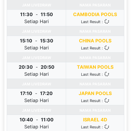
JAM LIVEDRAW
NAMA PASARAN
11:30
-
11:50
CAMBODIA POOLS
Setiap Hari
Last Result :
JAM LIVEDRAW
NAMA PASARAN
15:10
-
15:30
CHINA POOLS
Setiap Hari
Last Result :
JAM LIVEDRAW
NAMA PASARAN
20:30
-
20:50
TAIWAN POOLS
Setiap Hari
Last Result :
JAM LIVEDRAW
NAMA PASARAN
17:10
-
17:20
JAPAN POOLS
Setiap Hari
Last Result :
JAM LIVEDRAW
NAMA PASARAN
10:40
-
11:00
ISRAEL 4D
Setiap Hari
Last Result :