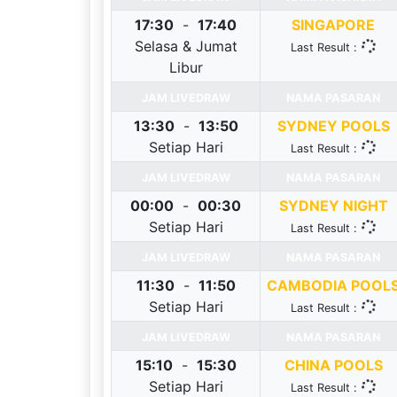
17:30
-
17:40
SINGAPORE
Selasa & Jumat
Last Result :
Libur
JAM LIVEDRAW
NAMA PASARAN
13:30
-
13:50
SYDNEY POOLS
Setiap Hari
Last Result :
JAM LIVEDRAW
NAMA PASARAN
00:00
-
00:30
SYDNEY NIGHT
Setiap Hari
Last Result :
JAM LIVEDRAW
NAMA PASARAN
11:30
-
11:50
CAMBODIA POOL
Setiap Hari
Last Result :
JAM LIVEDRAW
NAMA PASARAN
15:10
-
15:30
CHINA POOLS
Setiap Hari
Last Result :