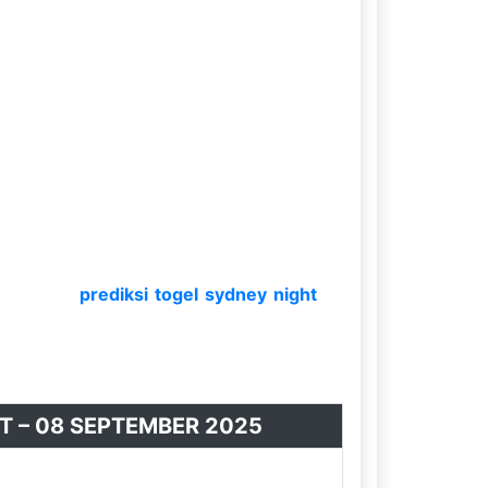
 taruhan dalam wujud angka alhasil kamu
 juga di susun menggunakan rumus dari
yang mau berupaya hingga kamu dapat
embantu kamu dengan cara maksimum.
diksi Togel Jitu
: Menekuni Prediksi Togel
emainkan game itu.
gikan kamu keringanan pada kamu, tetapi
 alhasil kamu dapat masuk kedalam game
 menekuni
prediksi togel sydney night
ini
uhkannya alhasil membagikan keringanan
ng saja kamu mengakses dengan gampang
nasib dalam main togel online jitu.
T – 08 SEPTEMBER 2025
56873