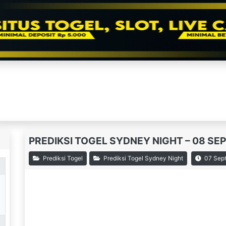
Prediksi Hari Ini
Prediksi Lainnya
Data R
PREDIKSI TOGEL SYDNEY NIGHT – 08 SE
Prediksi Togel
Prediksi Togel Sydney Night
07 Sept
Prediksi Togel S
Septembe