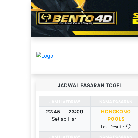
JADWAL PASARAN TOGEL
JAM LIVEDRAW
NAMA PASARAN
22:45
-
23:00
HONGKONG
Setiap Hari
POOLS
Last Result :
JAM LIVEDRAW
NAMA PASARAN