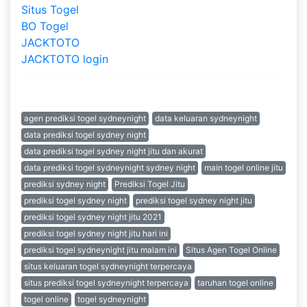
Situs Togel
BO Togel
JACKTOTO
JACKTOTO login
Tags :
agen prediksi togel sydneynight
data keluaran sydneynight
data prediksi togel sydney night
data prediksi togel sydney night jitu dan akurat
data prediksi togel sydneynight sydney night
main togel online jitu
prediksi sydney night
Prediksi Togel Jitu
prediksi togel sydney night
prediksi togel sydney night jitu
prediksi togel sydney night jitu 2021
prediksi togel sydney night jitu hari ini
prediksi togel sydneynight jitu malam ini
Situs Agen Togel Online
situs keluaran togel sydneynight terpercaya
situs prediksi togel sydneynight terpercaya
taruhan togel online
togel online
togel sydneynight