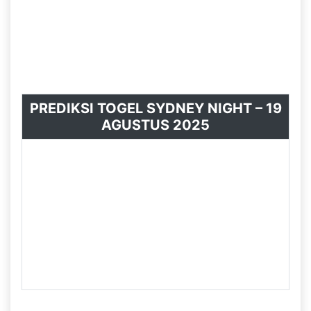
membagikan keringanan pada dikala main. Jadi
kamu yang mau langsung saja kamu mengakses
dengan gampang yang membagikan profit pada
kamu yang berupaya nasib dalam main togel
online jitu.
PREDIKSI TOGEL SYDNEY NIGHT – 19
AGUSTUS 2025
ANGKA MAIN
:
57849
CB
:
8 & 4
TOP 2D
:
95*48*89*57*44
78*49*97*47*98
TOP 3D
:
789*475*578*498*975
TOP 4D
:
7894*4987*9758*5784
SHIO
:
KELINCI & TIKUS
Data Prediksi Togel