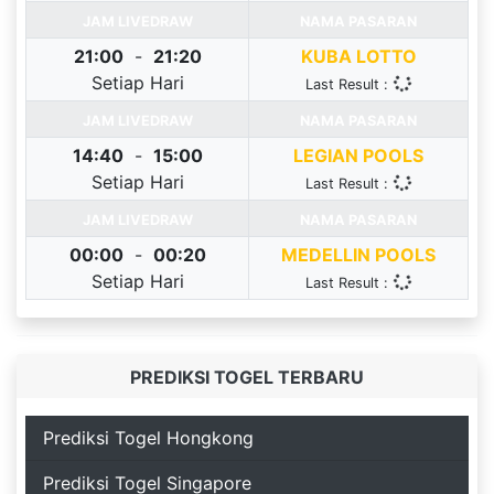
JAM LIVEDRAW
NAMA PASARAN
21:00
-
21:20
KUBA LOTTO
Setiap Hari
Last Result :
JAM LIVEDRAW
NAMA PASARAN
14:40
-
15:00
LEGIAN POOLS
Setiap Hari
Last Result :
JAM LIVEDRAW
NAMA PASARAN
00:00
-
00:20
MEDELLIN POOLS
Setiap Hari
Last Result :
PREDIKSI TOGEL TERBARU
Prediksi Togel Hongkong
Prediksi Togel Singapore