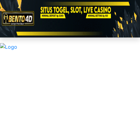
DAFTAR
LOGIN
Prediksi Hari Ini
Prediksi Lainnya
Data Result
Paito Warna