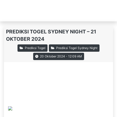
Live Draw
Blog
PREDIKSI TOGEL SYDNEY NIGHT – 21
OKTOBER 2024
Prediksi Togel
Prediksi Togel Sydney Night
20 Oktober 2024 - 12:09 AM
Prediksi Togel
Sydney Night
21
Oktober 2024