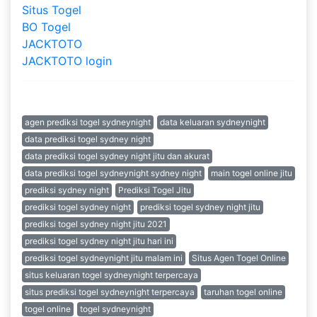
Situs Togel
BO Togel
JACKTOTO
JACKTOTO login
Tags :
agen prediksi togel sydneynight
data keluaran sydneynight
data prediksi togel sydney night
data prediksi togel sydney night jitu dan akurat
data prediksi togel sydneynight sydney night
main togel online jitu
prediksi sydney night
Prediksi Togel Jitu
prediksi togel sydney night
prediksi togel sydney night jitu
prediksi togel sydney night jitu 2021
prediksi togel sydney night jitu hari ini
prediksi togel sydneynight jitu malam ini
Situs Agen Togel Online
situs keluaran togel sydneynight terpercaya
situs prediksi togel sydneynight terpercaya
taruhan togel online
togel online
togel sydneynight