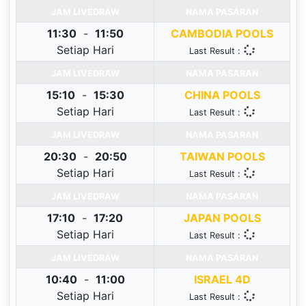
JAM LIVEDRAW
NAMA PASARAN
11:30
-
11:50
CAMBODIA POOLS
Setiap Hari
Last Result :
JAM LIVEDRAW
NAMA PASARAN
15:10
-
15:30
CHINA POOLS
Setiap Hari
Last Result :
JAM LIVEDRAW
NAMA PASARAN
20:30
-
20:50
TAIWAN POOLS
Setiap Hari
Last Result :
JAM LIVEDRAW
NAMA PASARAN
17:10
-
17:20
JAPAN POOLS
Setiap Hari
Last Result :
JAM LIVEDRAW
NAMA PASARAN
10:40
-
11:00
ISRAEL 4D
Setiap Hari
Last Result :