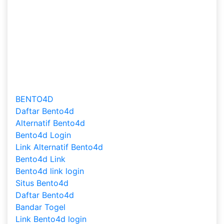
night Jitu dan Akurat
yang sudah diserahkan pada
kamu tiap harinya. Tetapi kamu dapat melihatnya
dengan cara detail buat memperoleh taruhan yang
maksimum dalam main. Sehabis itu, kamu dapat
menekuni alhasil anda memperoleh banyak data
prediksi togel sydney night dengan kemenangan
kamu.
BENTO4D
Daftar Bento4d
Alternatif Bento4d
Bento4d Login
Link Alternatif Bento4d
Bento4d Link
Bento4d link login
Situs Bento4d
Daftar Bento4d
Bandar Togel
Link Bento4d login