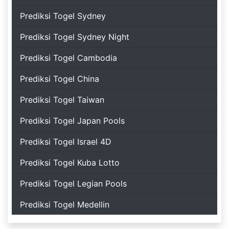
Prediksi Togel Sydney
Prediksi Togel Sydney Night
Prediksi Togel Cambodia
Prediksi Togel China
Prediksi Togel Taiwan
Prediksi Togel Japan Pools
Prediksi Togel Israel 4D
Prediksi Togel Kuba Lotto
Prediksi Togel Legian Pools
Prediksi Togel Medellin