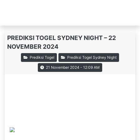
Live Draw
Blog
PREDIKSI TOGEL SYDNEY NIGHT – 22
NOVEMBER 2024
Prediksi Togel
Prediksi Togel Sydney Night
21 November 2024 - 12:09 AM
Prediksi Togel
Sydney Night
22
November 2024