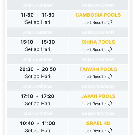
JAM LIVEDRAW
NAMA PASARAN
11:30
-
11:50
CAMBODIA POOLS
Setiap Hari
Last Result :
JAM LIVEDRAW
NAMA PASARAN
15:10
-
15:30
CHINA POOLS
Setiap Hari
Last Result :
JAM LIVEDRAW
NAMA PASARAN
20:30
-
20:50
TAIWAN POOLS
Setiap Hari
Last Result :
JAM LIVEDRAW
NAMA PASARAN
17:10
-
17:20
JAPAN POOLS
Setiap Hari
Last Result :
JAM LIVEDRAW
NAMA PASARAN
10:40
-
11:00
ISRAEL 4D
Setiap Hari
Last Result :