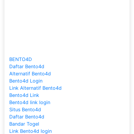
night Jitu dan Akurat
yang sudah diserahkan pada
kamu tiap harinya. Tetapi kamu dapat melihatnya
dengan cara detail buat memperoleh taruhan yang
maksimum dalam main. Sehabis itu, kamu dapat
menekuni alhasil anda memperoleh banyak data
prediksi togel sydney night dengan kemenangan
kamu.
BENTO4D
Daftar Bento4d
Alternatif Bento4d
Bento4d Login
Link Alternatif Bento4d
Bento4d Link
Bento4d link login
Situs Bento4d
Daftar Bento4d
Bandar Togel
Link Bento4d login