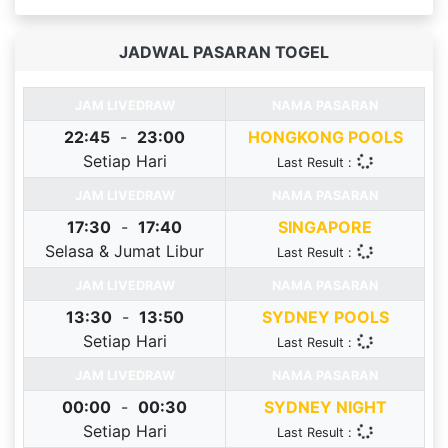
JADWAL PASARAN TOGEL
JAM LIVEDRAW
NAMA PASARAN
22:45
-
23:00
HONGKONG POOLS
Setiap Hari
Last Result :
JAM LIVEDRAW
NAMA PASARAN
17:30
-
17:40
SINGAPORE
Selasa & Jumat Libur
Last Result :
JAM LIVEDRAW
NAMA PASARAN
13:30
-
13:50
SYDNEY POOLS
Setiap Hari
Last Result :
JAM LIVEDRAW
NAMA PASARAN
00:00
-
00:30
SYDNEY NIGHT
Setiap Hari
Last Result :