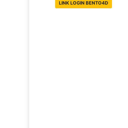
LINK LOGIN BENTO4D