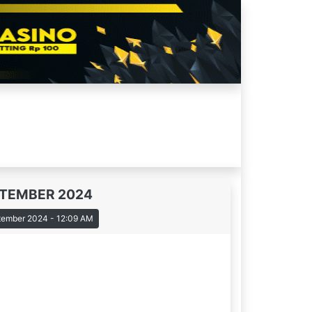
DAFTAR
LOGIN
esult
Paito Warna
Live Draw
Blog
PTEMBER 2024
ember 2024 - 12:09 AM
ydney Night
25
r 2024