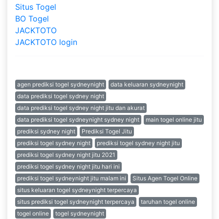
Situs Togel
BO Togel
JACKTOTO
JACKTOTO login
Tags :
agen prediksi togel sydneynight
data keluaran sydneynight
data prediksi togel sydney night
data prediksi togel sydney night jitu dan akurat
data prediksi togel sydneynight sydney night
main togel online jitu
prediksi sydney night
Prediksi Togel Jitu
prediksi togel sydney night
prediksi togel sydney night jitu
prediksi togel sydney night jitu 2021
prediksi togel sydney night jitu hari ini
prediksi togel sydneynight jitu malam ini
Situs Agen Togel Online
situs keluaran togel sydneynight terpercaya
situs prediksi togel sydneynight terpercaya
taruhan togel online
togel online
togel sydneynight