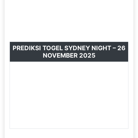
membagikan keringanan pada dikala main. Jadi
kamu yang mau langsung saja kamu mengakses
dengan gampang yang membagikan profit pada
kamu yang berupaya nasib dalam main togel
online jitu.
PREDIKSI TOGEL SYDNEY NIGHT – 26
NOVEMBER 2025
ANGKA MAIN
:
18627
CB
:
2 & 7
TOP 2D
:
71*27*18*76*78
86*67*26*28*22
TOP 3D
:
281*781*186*276*867
TOP 4D
:
8672*2768*7816*1862
SHIO
:
KELINCI & NAGA
Data Prediksi Togel