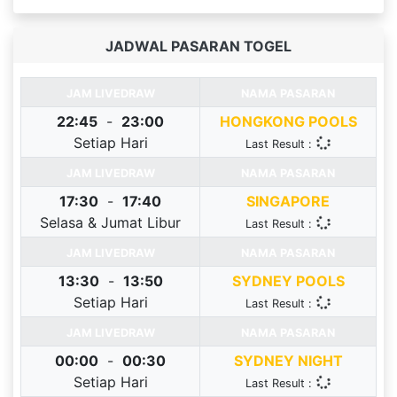
JADWAL PASARAN TOGEL
JAM LIVEDRAW
NAMA PASARAN
22:45
-
23:00
HONGKONG POOLS
Setiap Hari
Last Result :
JAM LIVEDRAW
NAMA PASARAN
17:30
-
17:40
SINGAPORE
Selasa & Jumat Libur
Last Result :
JAM LIVEDRAW
NAMA PASARAN
13:30
-
13:50
SYDNEY POOLS
Setiap Hari
Last Result :
JAM LIVEDRAW
NAMA PASARAN
00:00
-
00:30
SYDNEY NIGHT
Setiap Hari
Last Result :