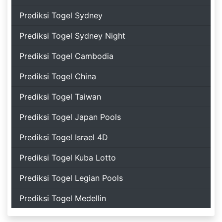
Prediksi Togel Sydney
Prediksi Togel Sydney Night
Prediksi Togel Cambodia
Prediksi Togel China
Prediksi Togel Taiwan
Prediksi Togel Japan Pools
Prediksi Togel Israel 4D
Prediksi Togel Kuba Lotto
Prediksi Togel Legian Pools
Prediksi Togel Medellin