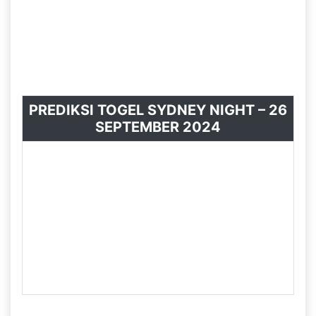
membagikan keringanan pada dikala main. Jadi
kamu yang mau langsung saja kamu mengakses
dengan gampang yang membagikan profit pada
kamu yang berupaya nasib dalam main togel
online jitu.
PREDIKSI TOGEL SYDNEY NIGHT – 26
SEPTEMBER 2024
ANGKA MAIN
:
42795
CB
:
9 & 7
TOP 2D
:
52*57*75*97*95
92*54*99*42*27
TOP 3D
:
924*275*427*524*957
TOP 4D
:
9572*2759*5247*4279
SHIO
:
ANJING & BABI
Data Prediksi Togel