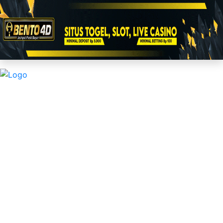
DAFTAR
LOGIN
Prediksi Hari Ini
Prediksi Lainnya
Data Result
Paito Warna