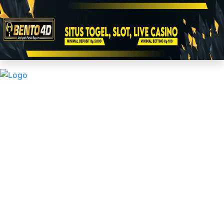
DAFTAR
LOGIN
Prediksi Hari Ini
Prediksi Lainnya
Data Result
Paito Warna