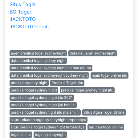
Situs Togel
BO Togel
JACKTOTO
JACKTOTO login
Tags :
agen prediksi togel sydneynight
data keluaran sydneynight
data prediksi togel sydney night
data prediksi togel sydney night jitu dan akurat
data prediksi togel sydneynight sydney night
main togel online jitu
prediksi sydney night
Prediksi Togel Jitu
prediksi togel sydney night
prediksi togel sydney night jitu
prediksi togel sydney night jitu 2021
prediksi togel sydney night jitu hari ini
prediksi togel sydneynight jitu malam ini
Situs Agen Togel Online
situs keluaran togel sydneynight terpercaya
situs prediksi togel sydneynight terpercaya
taruhan togel online
togel online
togel sydneynight