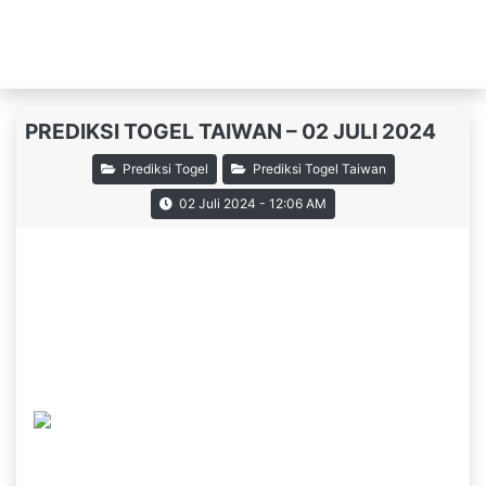
Live Draw
Blog
PREDIKSI TOGEL TAIWAN – 02 JULI 2024
Prediksi Togel
Prediksi Togel Taiwan
02 Juli 2024 - 12:06 AM
Prediksi Togel
Taiwan
02 Juli
2024
Prediksi togel Taiwan hari ini merupakan taruhan