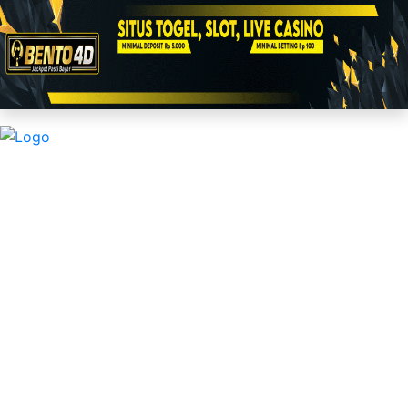
DAFTAR
LOGIN
Prediksi Hari Ini
Prediksi Lainnya
Data Result
Paito Warna