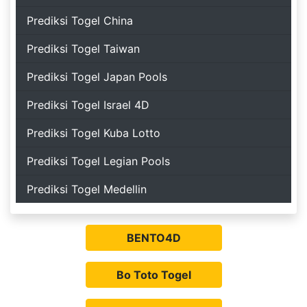
Prediksi Togel China
Prediksi Togel Taiwan
Prediksi Togel Japan Pools
Prediksi Togel Israel 4D
Prediksi Togel Kuba Lotto
Prediksi Togel Legian Pools
Prediksi Togel Medellin
BENTO4D
Bo Toto Togel