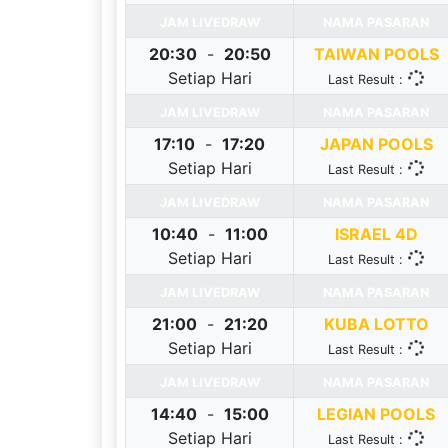
JAM LIVEDRAW
NAMA PASARAN
20:30
-
20:50
TAIWAN POOLS
Setiap Hari
Last Result :
JAM LIVEDRAW
NAMA PASARAN
17:10
-
17:20
JAPAN POOLS
Setiap Hari
Last Result :
JAM LIVEDRAW
NAMA PASARAN
10:40
-
11:00
ISRAEL 4D
Setiap Hari
Last Result :
JAM LIVEDRAW
NAMA PASARAN
21:00
-
21:20
KUBA LOTTO
Setiap Hari
Last Result :
JAM LIVEDRAW
NAMA PASARAN
14:40
-
15:00
LEGIAN POOLS
Setiap Hari
Last Result :