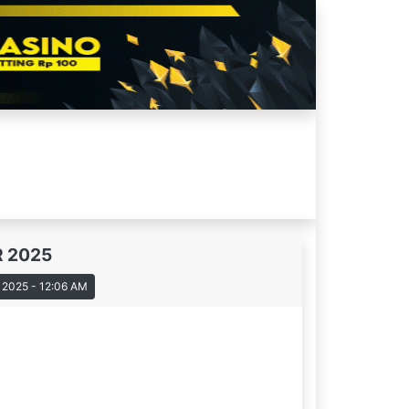
DAFTAR
LOGIN
esult
Paito Warna
Live Draw
Blog
R 2025
2025 - 12:06 AM
wan
04 November
5