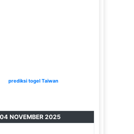
an dalam wujud angka alhasil kamu dapat
 susun menggunakan rumus dari prediksi
berupaya hingga kamu dapat bergabung
u dengan cara maksimum. Dengan ini
Jitu
: Menekuni Prediksi Togel Taiwan saat
.
 kamu keringanan pada kamu, tetapi saat
sil kamu dapat masuk kedalam game itu.
kuni
prediksi togel Taiwan
ini selaku slaah
sil membagikan keringanan pada dikala
amu mengakses dengan gampang yang
dalam main togel online jitu.
– 04 NOVEMBER 2025
92603