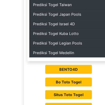
Prediksi Togel Taiwan
Prediksi Togel Japan Pools
Prediksi Togel Israel 4D
Prediksi Togel Kuba Lotto
Prediksi Togel Legian Pools
Prediksi Togel Medellin
BENTO4D
Bo Toto Togel
Situs Toto Togel