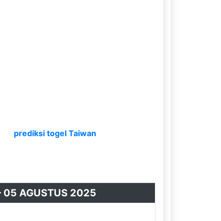
an dalam wujud angka alhasil kamu dapat
 susun menggunakan rumus dari prediksi
berupaya hingga kamu dapat bergabung
u dengan cara maksimum. Dengan ini
Jitu
: Menekuni Prediksi Togel Taiwan saat
.
 kamu keringanan pada kamu, tetapi saat
sil kamu dapat masuk kedalam game itu.
kuni
prediksi togel Taiwan
ini selaku slaah
sil membagikan keringanan pada dikala
amu mengakses dengan gampang yang
dalam main togel online jitu.
– 05 AGUSTUS 2025
24530