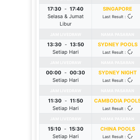
17:30
-
17:40
SINGAPORE
Selasa & Jumat
Last Result :
Libur
JAM LIVEDRAW
NAMA PASARAN
13:30
-
13:50
SYDNEY POOLS
Setiap Hari
Last Result :
JAM LIVEDRAW
NAMA PASARAN
00:00
-
00:30
SYDNEY NIGHT
Setiap Hari
Last Result :
JAM LIVEDRAW
NAMA PASARAN
11:30
-
11:50
CAMBODIA POOL
Setiap Hari
Last Result :
JAM LIVEDRAW
NAMA PASARAN
15:10
-
15:30
CHINA POOLS
Setiap Hari
Last Result :