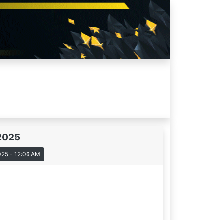
DAFTAR
LOGIN
esult
Paito Warna
Live Draw
Blog
2025
25 - 12:06 AM
iwan
05 Agustus
5