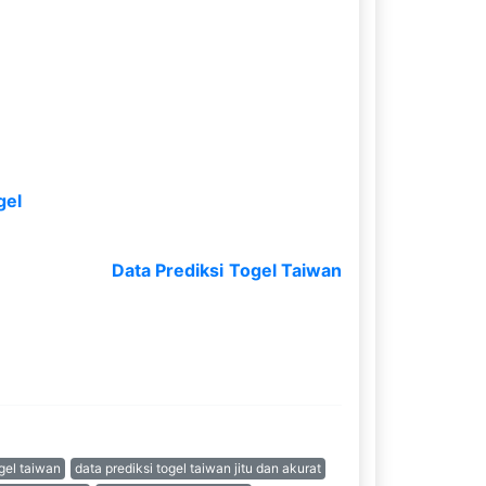
ajib memasukkan diri kamu dulu alhasil
ya keringanan yang dapat kamu miliki
bantu kamu buat mendaftar. Dengan
peroleh akun. Dimana tahap awal kamu
ngkap.
, no rekening, jenis bank yang dipakai,
masukkan hingga kamu hendak memperoleh
gel
yang sudah kita bagikan pada kamu.
b melaksanakan deposit dulu.
embaca banyak
Data Prediksi Togel Taiwan
amu tiap harinya. Tetapi kamu dapat
eh taruhan yang maksimum dalam main.
 memperoleh banyak data prediksi togel
ogel taiwan
data prediksi togel taiwan jitu dan akurat