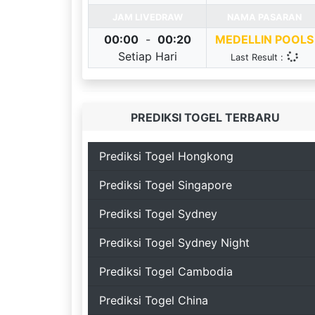
JAM LIVEDRAW
NAMA PASARAN
00:00
-
00:20
MEDELLIN POOLS
Setiap Hari
Last Result :
PREDIKSI TOGEL TERBARU
Prediksi Togel Hongkong
Prediksi Togel Singapore
Prediksi Togel Sydney
Prediksi Togel Sydney Night
Prediksi Togel Cambodia
Prediksi Togel China