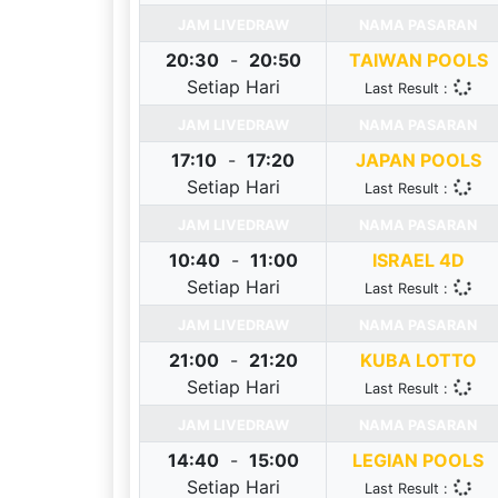
JAM LIVEDRAW
NAMA PASARAN
20:30
-
20:50
TAIWAN POOLS
Setiap Hari
Last Result :
JAM LIVEDRAW
NAMA PASARAN
17:10
-
17:20
JAPAN POOLS
Setiap Hari
Last Result :
JAM LIVEDRAW
NAMA PASARAN
10:40
-
11:00
ISRAEL 4D
Setiap Hari
Last Result :
JAM LIVEDRAW
NAMA PASARAN
21:00
-
21:20
KUBA LOTTO
Setiap Hari
Last Result :
JAM LIVEDRAW
NAMA PASARAN
14:40
-
15:00
LEGIAN POOLS
Setiap Hari
Last Result :