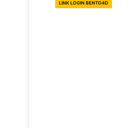
LINK LOGIN BENTO4D