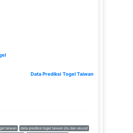
ajib memasukkan diri kamu dulu alhasil
ya keringanan yang dapat kamu miliki
bantu kamu buat mendaftar. Dengan
peroleh akun. Dimana tahap awal kamu
ngkap.
, no rekening, jenis bank yang dipakai,
masukkan hingga kamu hendak memperoleh
gel
yang sudah kita bagikan pada kamu.
b melaksanakan deposit dulu.
embaca banyak
Data Prediksi Togel Taiwan
amu tiap harinya. Tetapi kamu dapat
eh taruhan yang maksimum dalam main.
 memperoleh banyak data prediksi togel
ogel taiwan
data prediksi togel taiwan jitu dan akurat