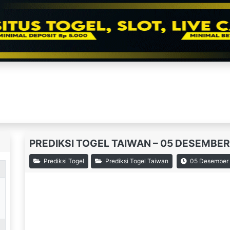
Prediksi Hari Ini
Prediksi Lainnya
Data R
PREDIKSI TOGEL TAIWAN – 05 DESEMBER
Prediksi Togel
Prediksi Togel Taiwan
05 Desember 
Prediksi Togel Tai
202