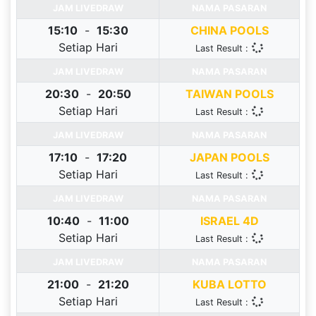
JAM LIVEDRAW
NAMA PASARAN
15:10
-
15:30
CHINA POOLS
Setiap Hari
Last Result :
JAM LIVEDRAW
NAMA PASARAN
20:30
-
20:50
TAIWAN POOLS
Setiap Hari
Last Result :
JAM LIVEDRAW
NAMA PASARAN
17:10
-
17:20
JAPAN POOLS
Setiap Hari
Last Result :
JAM LIVEDRAW
NAMA PASARAN
10:40
-
11:00
ISRAEL 4D
Setiap Hari
Last Result :
JAM LIVEDRAW
NAMA PASARAN
21:00
-
21:20
KUBA LOTTO
Setiap Hari
Last Result :