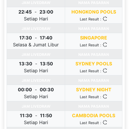
JAM LIVEDRAW
NAMA PASARAN
22:45
-
23:00
HONGKONG POOLS
Setiap Hari
Last Result :
JAM LIVEDRAW
NAMA PASARAN
17:30
-
17:40
SINGAPORE
Selasa & Jumat Libur
Last Result :
JAM LIVEDRAW
NAMA PASARAN
13:30
-
13:50
SYDNEY POOLS
Setiap Hari
Last Result :
JAM LIVEDRAW
NAMA PASARAN
00:00
-
00:30
SYDNEY NIGHT
Setiap Hari
Last Result :
JAM LIVEDRAW
NAMA PASARAN
11:30
-
11:50
CAMBODIA POOLS
Setiap Hari
Last Result :