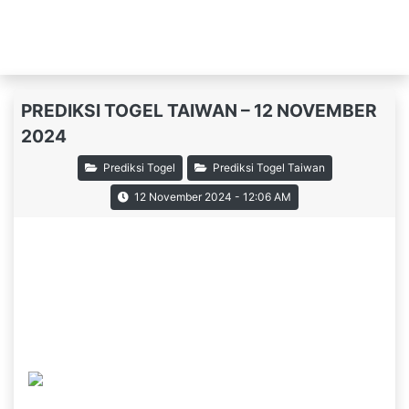
Live Draw
Blog
PREDIKSI TOGEL TAIWAN – 12 NOVEMBER
2024
Prediksi Togel
Prediksi Togel Taiwan
12 November 2024 - 12:06 AM
Prediksi Togel
Taiwan
12
November 2024