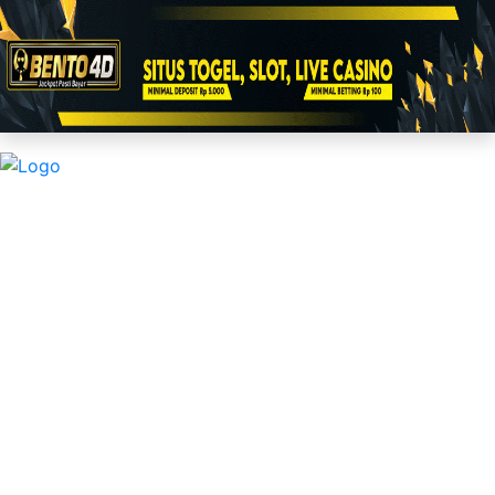
DAFTAR
LOGIN
Prediksi Hari Ini
Prediksi Lainnya
Data Result
Paito Warna