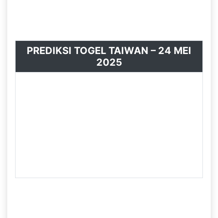
saja kamu mengakses dengan gampang yang
membagikan profit pada kamu yang berupaya
nasib dalam main togel online jitu.
PREDIKSI TOGEL TAIWAN – 24 MEI
2025
ANGKA MAIN
:
06142
CB
:
0 & 4
TOP 2D
:
44*41*20*12*46
61*26*42*06*21
TOP 3D
:
061*260*460*612*421
TOP 4D
:
0614*2601*4216*6124
SHIO
:
KUDA & ULAR
Data Prediksi Togel
Taiwan Terbaik