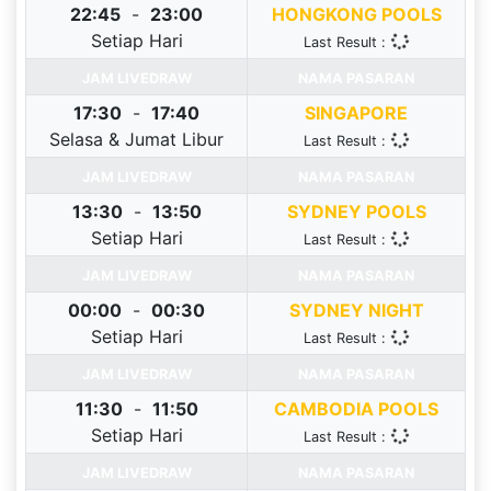
22:45
-
23:00
HONGKONG POOLS
Setiap Hari
Last Result :
JAM LIVEDRAW
NAMA PASARAN
17:30
-
17:40
SINGAPORE
Selasa & Jumat Libur
Last Result :
JAM LIVEDRAW
NAMA PASARAN
13:30
-
13:50
SYDNEY POOLS
Setiap Hari
Last Result :
JAM LIVEDRAW
NAMA PASARAN
00:00
-
00:30
SYDNEY NIGHT
Setiap Hari
Last Result :
JAM LIVEDRAW
NAMA PASARAN
11:30
-
11:50
CAMBODIA POOLS
Setiap Hari
Last Result :
JAM LIVEDRAW
NAMA PASARAN