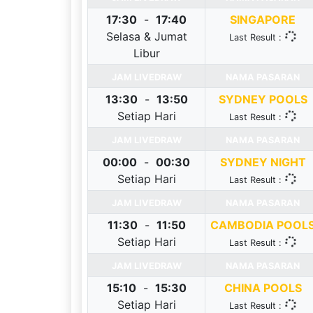
17:30
-
17:40
SINGAPORE
Selasa & Jumat
Last Result :
Libur
JAM LIVEDRAW
NAMA PASARAN
13:30
-
13:50
SYDNEY POOLS
Setiap Hari
Last Result :
JAM LIVEDRAW
NAMA PASARAN
00:00
-
00:30
SYDNEY NIGHT
Setiap Hari
Last Result :
JAM LIVEDRAW
NAMA PASARAN
11:30
-
11:50
CAMBODIA POOL
Setiap Hari
Last Result :
JAM LIVEDRAW
NAMA PASARAN
15:10
-
15:30
CHINA POOLS
Setiap Hari
Last Result :