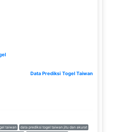
ajib memasukkan diri kamu dulu alhasil
ya keringanan yang dapat kamu miliki
bantu kamu buat mendaftar. Dengan
peroleh akun. Dimana tahap awal kamu
ngkap.
, no rekening, jenis bank yang dipakai,
masukkan hingga kamu hendak memperoleh
gel
yang sudah kita bagikan pada kamu.
b melaksanakan deposit dulu.
embaca banyak
Data Prediksi Togel Taiwan
amu tiap harinya. Tetapi kamu dapat
eh taruhan yang maksimum dalam main.
 memperoleh banyak data prediksi togel
ogel taiwan
data prediksi togel taiwan jitu dan akurat