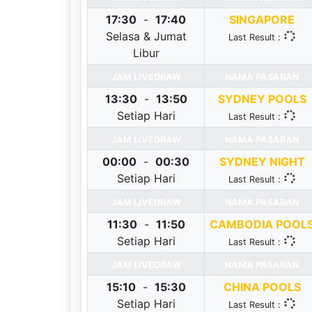
17:30
-
17:40
SINGAPORE
Selasa & Jumat
Last Result :
Libur
JAM LIVEDRAW
NAMA PASARAN
13:30
-
13:50
SYDNEY POOLS
Setiap Hari
Last Result :
JAM LIVEDRAW
NAMA PASARAN
00:00
-
00:30
SYDNEY NIGHT
Setiap Hari
Last Result :
JAM LIVEDRAW
NAMA PASARAN
11:30
-
11:50
CAMBODIA POOL
Setiap Hari
Last Result :
JAM LIVEDRAW
NAMA PASARAN
15:10
-
15:30
CHINA POOLS
Setiap Hari
Last Result :