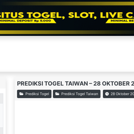
Prediksi Hari Ini
Prediksi Lainnya
Data R
PREDIKSI TOGEL TAIWAN – 28 OKTOBER 
Prediksi Togel
Prediksi Togel Taiwan
28 Oktober 20
Prediksi Togel Ta
202