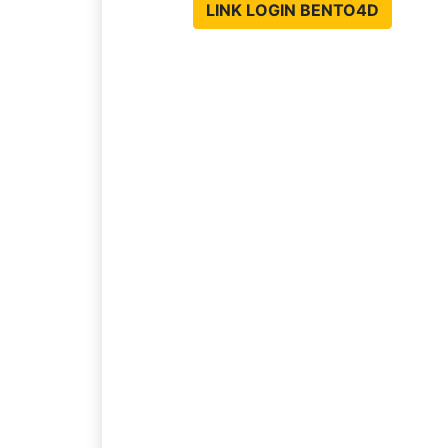
LINK LOGIN BENTO4D