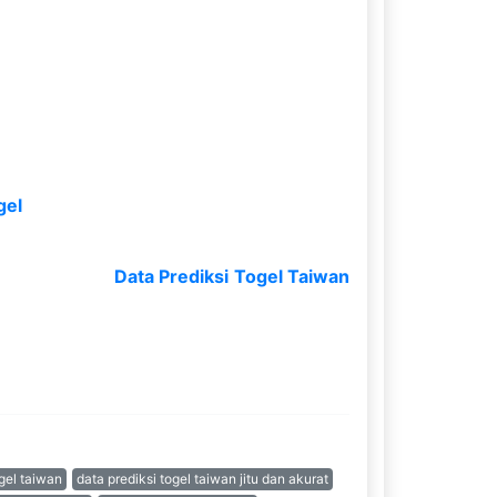
ajib memasukkan diri kamu dulu alhasil
ya keringanan yang dapat kamu miliki
bantu kamu buat mendaftar. Dengan
peroleh akun. Dimana tahap awal kamu
ngkap.
, no rekening, jenis bank yang dipakai,
masukkan hingga kamu hendak memperoleh
gel
yang sudah kita bagikan pada kamu.
b melaksanakan deposit dulu.
embaca banyak
Data Prediksi Togel Taiwan
amu tiap harinya. Tetapi kamu dapat
eh taruhan yang maksimum dalam main.
 memperoleh banyak data prediksi togel
ogel taiwan
data prediksi togel taiwan jitu dan akurat